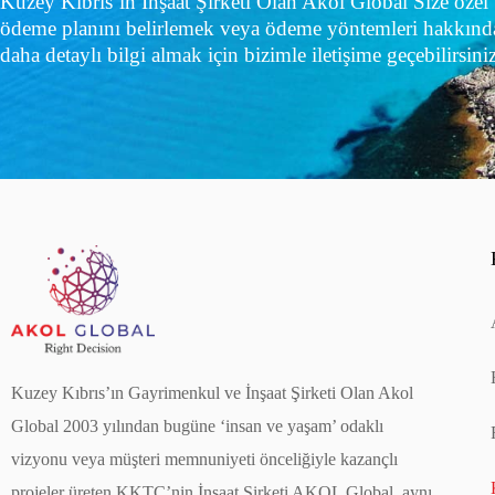
Kuzey Kıbrıs’ın İnşaat Şirketi Olan Akol Global Size özel
ödeme planını belirlemek veya ödeme yöntemleri hakkınd
daha detaylı bilgi almak için bizimle iletişime geçebilirsiniz
Kuzey Kıbrıs’ın Gayrimenkul ve İnşaat Şirketi Olan Akol
Global 2003 yılından bugüne ‘insan ve yaşam’ odaklı
vizyonu veya müşteri memnuniyeti önceliğiyle kazançlı
projeler üreten KKTC’nin İnşaat Şirketi AKOL Global, aynı