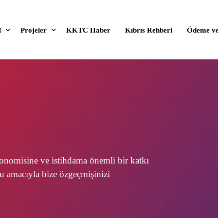
l
Projeler
KKTC Haber
Kıbrıs Rehberi
Ödeme ve
zda
Yeni Projeler
Alanlarımız
Satışı Devam Eden Projeler
eğerlerimiz
Satışı Tamamlanan Projeler
ilmlerimiz
Gelecek Projeler
 Kimlik Kılavuzu
Tüm Projeler
nomisine ve istihdama önemli bir katkı
Kiralık Emlaklar
ru amacıyla bize özgeçmişinizi