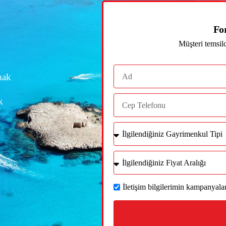
Fo
Müşteri temsil
mak
k
İletişim bilgilerimin kampanyal