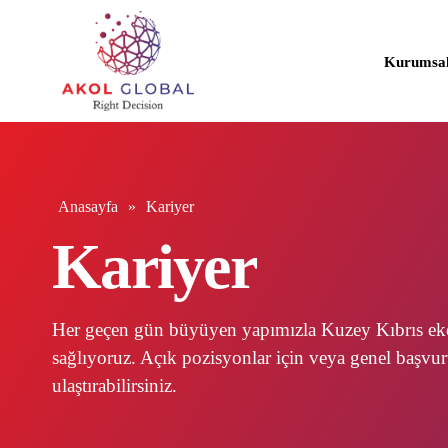
Kurumsa
Hakkımı
Faaliyet 
Anasayfa
»
Kariyer
İlke ve D
Kariyer
Reklam F
Kurumsal
Her geçen gün büyüyen yapımızla Kuzey Kıbrıs eko
sağlıyoruz. Açık pozisyonlar için veya genel başvu
ulaştırabilirsiniz.