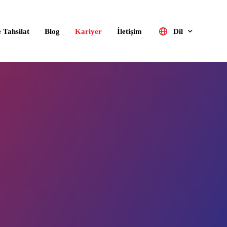
 Tahsilat
Blog
Kariyer
İletişim
Dil
Türkçe
English (UK)
Deutsch
Русский