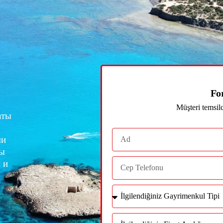
Fo
Müşteri temsil
аты
ми
мы
 и