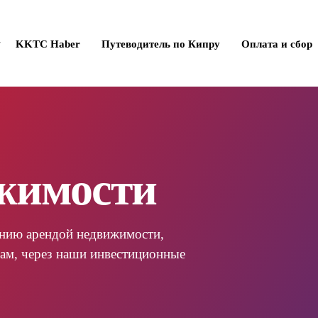
KKTC Haber
Путеводитель по Кипру
Оплата и сбор
оекты
роекты на продажу
ные проекты
жимости
проекты
нному стилю
ты
ению арендой недвижимости,
движимости
ам, через наши инвестиционные