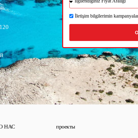
İletişim bilgilerimin kampanyal
 120
О
ый
О НАС
проекты