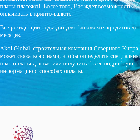
планы платежей. Более того, Вас ждет возможность
оплачивать в крипто-валюте!
Все резиденции подходят для банковских кредитов до
месяцев.
Akol Global, строительная компания Северного Кипра,
может связаться с нами, чтобы определить специальн
план оплаты для вас или получить более подробную
информацию о способах оплаты.