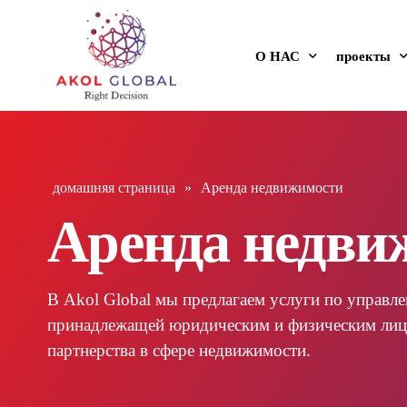
О НАС
проекты
о нас
Новые пр
Сферы деятельности
Текущие п
домашняя страница
»
Аренда недвижимости
Ценности и Принципы
Завершен
Аренда недви
Наша реклама
Будущие 
Руководство по фирме
Все проек
В Akol Global мы предлагаем услуги по управл
Аренда не
принадлежащей юридическим и физическим лиц
партнерства в сфере недвижимости.