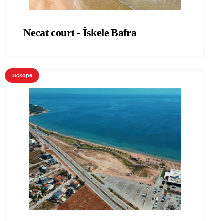
Necat court - İskele Bafra
Вскоре