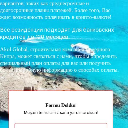
вариантов, таких как среднесрочные и
долгосрочные планы платежей. Более того, Вас
ждет возможность оплачивать в крипто-валюте!
Все резиденции подходят для банковских
кредитов до 120 месяцев.
Akol Global, строительная компания Северного
Кипра, может связаться с нами, чтобы определить
специальный план оплаты для вас или получить
более подробную информацию о способах оплаты.
Formu Doldur
Müşteri temsilcimiz sana yardımcı olsun!