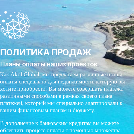
ПОЛИТИКА ПРОДАЖ
Планы оплаты наших проектов
Как Akol Global, мы предлагаем различные планы
оплаты специально для недвижимости, которую вы
хотите приобрести. Вы можете совершать платежи
различными способами в рамках своего плана
платежей, который мы специально адаптировали к
вашим финансовым планам и бюджету.
В дополнение к банковским кредитам вы можете
облегчить процесс оплаты с помощью множества