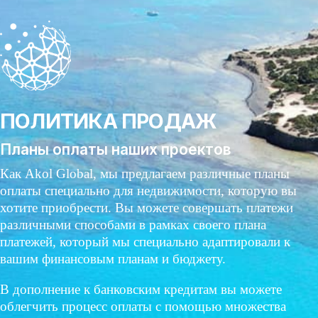
ПОЛИТИКА ПРОДАЖ
Планы оплаты наших проектов
Как Akol Global, мы предлагаем различные планы
оплаты специально для недвижимости, которую вы
хотите приобрести. Вы можете совершать платежи
различными способами в рамках своего плана
платежей, который мы специально адаптировали к
вашим финансовым планам и бюджету.
В дополнение к банковским кредитам вы можете
облегчить процесс оплаты с помощью множества