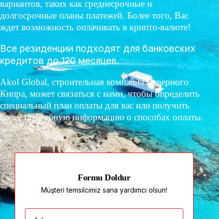
вариантов, таких как среднесрочные и
долгосрочные планы платежей. Более того, Вас
ждет возможность оплачивать в крипто-валюте!
Все резиденции подходят для банковских
кредитов до 120 месяцев.
Akol Global, строительная компания Северного
Кипра, может связаться с нами, чтобы определить
специальный план оплаты для вас или получить
более подробную информацию о способах оплаты.
Formu Doldur
Müşteri temsilcimiz sana yardımcı olsun!