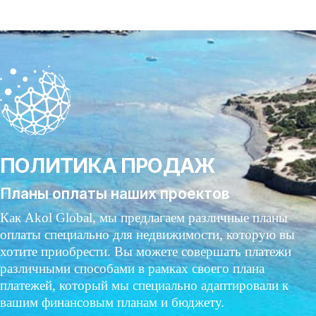
ПОЛИТИКА ПРОДАЖ
Планы оплаты наших проектов
Как Akol Global, мы предлагаем различные планы
оплаты специально для недвижимости, которую вы
хотите приобрести. Вы можете совершать платежи
различными способами в рамках своего плана
платежей, который мы специально адаптировали к
вашим финансовым планам и бюджету.