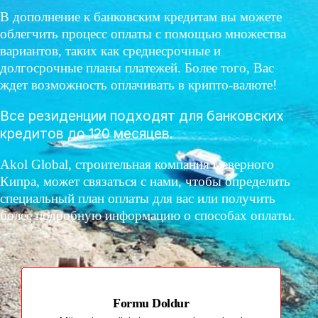
В дополнение к банковским кредитам вы можете
облегчить процесс оплаты с помощью множества
вариантов, таких как среднесрочные и
долгосрочные планы платежей. Более того, Вас
ждет возможность оплачивать в крипто-валюте!
Все резиденции подходят для банковских
кредитов до 120 месяцев.
Akol Global, строительная компания Северного
Кипра, может связаться с нами, чтобы определить
специальный план оплаты для вас или получить
более подробную информацию о способах оплаты.
Formu Doldur