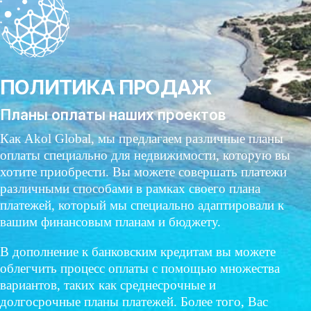
ПОЛИТИКА ПРОДАЖ
Планы оплаты наших проектов
Как Akol Global, мы предлагаем различные планы
оплаты специально для недвижимости, которую вы
хотите приобрести. Вы можете совершать платежи
различными способами в рамках своего плана
платежей, который мы специально адаптировали к
вашим финансовым планам и бюджету.
В дополнение к банковским кредитам вы можете
облегчить процесс оплаты с помощью множества
вариантов, таких как среднесрочные и
долгосрочные планы платежей. Более того, Вас