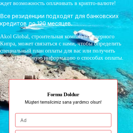
ждет возможность оплачивать в крипто-валюте!
Все резиденции подходят для банковских
кредитов до 120 месяцев.
Akol Global, строительная компания Северного
Кипра, может связаться с нами, чтобы определить
специальный план оплаты для вас или получить
более подробную информацию о способах оплаты.
Formu Doldur
Müşteri temsilcimiz sana yardımcı olsun!