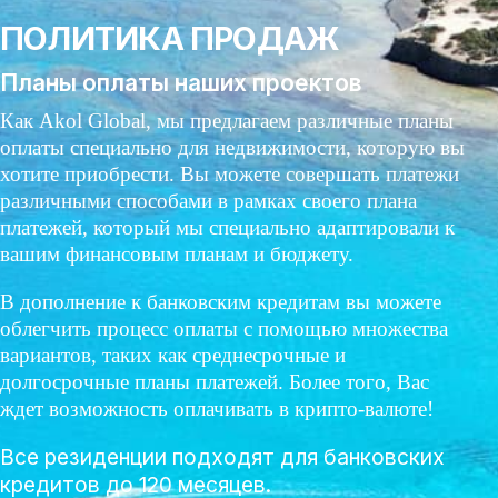
ПОЛИТИКА ПРОДАЖ
Планы оплаты наших проектов
Как Akol Global, мы предлагаем различные планы
оплаты специально для недвижимости, которую вы
хотите приобрести. Вы можете совершать платежи
различными способами в рамках своего плана
платежей, который мы специально адаптировали к
вашим финансовым планам и бюджету.
В дополнение к банковским кредитам вы можете
облегчить процесс оплаты с помощью множества
вариантов, таких как среднесрочные и
долгосрочные планы платежей. Более того, Вас
ждет возможность оплачивать в крипто-валюте!
Все резиденции подходят для банковских
кредитов до 120 месяцев.