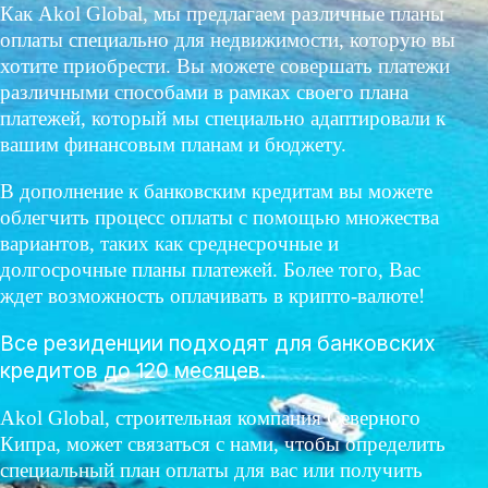
Как Akol Global, мы предлагаем различные планы
оплаты специально для недвижимости, которую вы
хотите приобрести. Вы можете совершать платежи
различными способами в рамках своего плана
платежей, который мы специально адаптировали к
вашим финансовым планам и бюджету.
В дополнение к банковским кредитам вы можете
облегчить процесс оплаты с помощью множества
вариантов, таких как среднесрочные и
долгосрочные планы платежей. Более того, Вас
ждет возможность оплачивать в крипто-валюте!
Все резиденции подходят для банковских
кредитов до 120 месяцев.
Akol Global, строительная компания Северного
Кипра, может связаться с нами, чтобы определить
специальный план оплаты для вас или получить