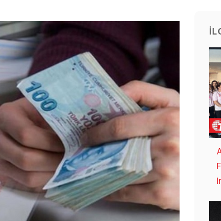
İL
A
F
I