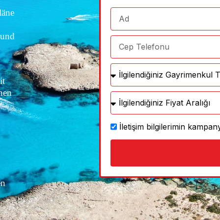
läne
 und
it
änen
İletişim bilgilerimin kamp
en