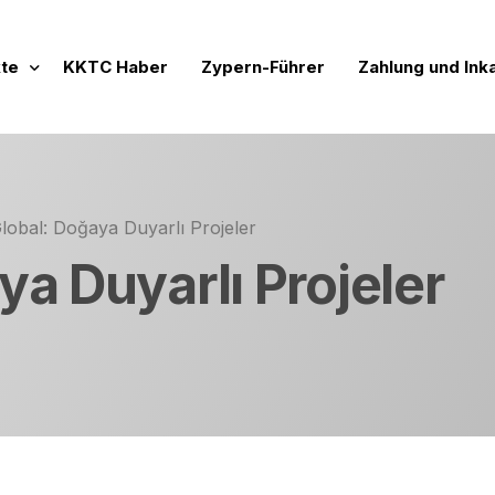
te
KKTC Haber
Zypern-Führer
Zahlung und Ink
Projekte
nde Vertriebsprojekte
lobal: Doğaya Duyarlı Projeler
 Werte
chlossene Verkaufsprojekte
ya Duyarlı Projeler
ftige Projekte
mensidentität
rojeler
lien zur Miete