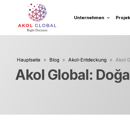
Unternehmen
Projek
über uns
Neue 
Tätigkeitsbereiche
Laufe
Hauptseite
»
Blog
»
Akol-Entdeckung
»
Akol G
Unsere Grundsätze und
Abges
Akol Global: Doğa
Unsere Werbefilme
Zukün
Leitfaden zur Unterneh
Tüm P
Immobi