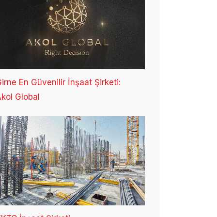
irne En Güvenilir İnşaat Şirketi:
kol Global