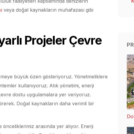
K
uluk faaliyetleri kapsamında denizlerin
sı
veya doğal kaynakların muhafazası gibi
arlı Projeler Çevre
PR
memeye büyük özen gösteriyoruz. Yönetmeliklere
emler kullanıyoruz. Atık yönetimi, enerji
a çevre dostu uygulamalara yer veriyoruz.
tirerek. Doğal kaynakların daha verimli bir
Dol
e önceliklerimiz arasında yer alıyor. Enerji