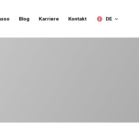
asso
Blog
Karriere
Kontakt
DE
Türkçe
English (UK)
Deutsch
Русский