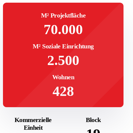
M² Projektfläche
70.000
M² Soziale Einrichtung
2.500
Wohnen
428
Kommerzielle
Block
Einheit