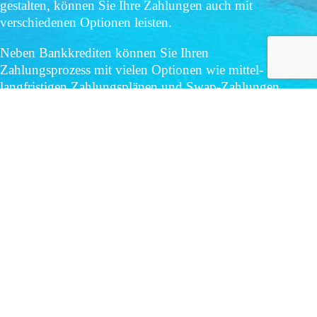
gestalten, können Sie Ihre Zahlungen auch mit
verschiedenen Optionen leisten.
Neben Bankkrediten können Sie Ihren
Zahlungsprozess mit vielen Optionen wie mittel- und
langfristigen Zahlungsplänen und Swap-Zahlungen
erleichtern.
Alle Einheiten kommen für Bankdarlehen mit
Laufzeiten von bis zu 120 Monaten in Frage.
Akol Global, das Bauunternehmen von Nordzypern,
kann sich mit uns in Verbindung setzen, um einen
speziellen Zahlungsplan für Sie festzulegen oder nähere
Informationen über die Zahlungsmodalitäten zu
erhalten.