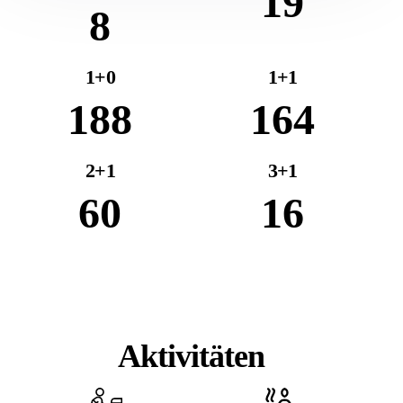
19
8
1+0
1+1
188
164
2+1
3+1
60
16
Aktivitäten