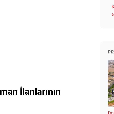
K
G
PR
man İlanlarının
Dol