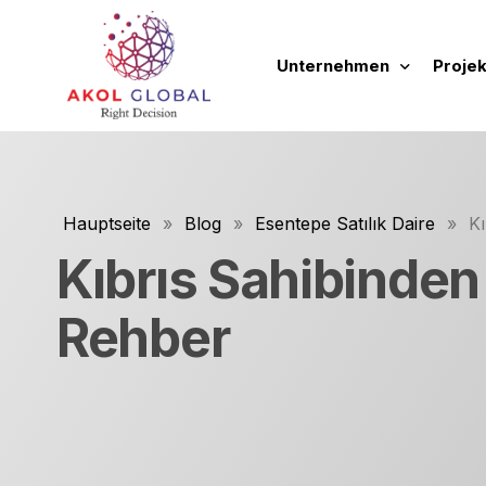
Unternehmen
Projek
über uns
Neue 
Tätigkeitsbereiche
Laufe
Hauptseite
»
Blog
»
Esentepe Satılık Daire
»
Kı
Unsere Grundsätze und
Abges
Kıbrıs Sahibinden
Unsere Werbefilme
Zukün
Rehber
Leitfaden zur Unterneh
Tüm P
Immobi