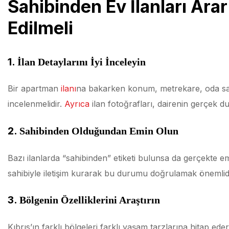
Sahibinden Ev İlanları Ara
Edilmeli
1.
İlan Detaylarını İyi İnceleyin
Bir apartman
ilanı
na bakarken konum, metrekare, oda sa
incelenmelidir.
Ayrıca
ilan fotoğrafları, dairenin gerçek 
2.
Sahibinden Olduğundan Emin Olun
Bazı ilanlarda “sahibinden” etiketi bulunsa da gerçekte eml
sahibiyle iletişim kurarak bu durumu doğrulamak önemlidi
3.
Bölgenin Özelliklerini Araştırın
Kıbrıs’ın farklı bölgeleri farklı yaşam tarzlarına hitap ed