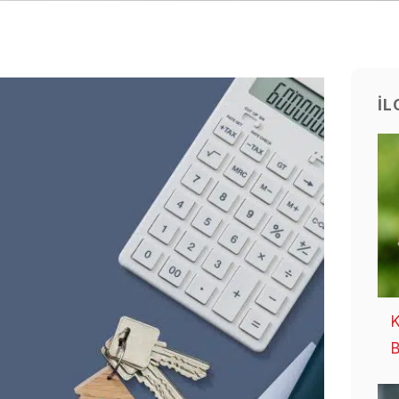
İL
K
B