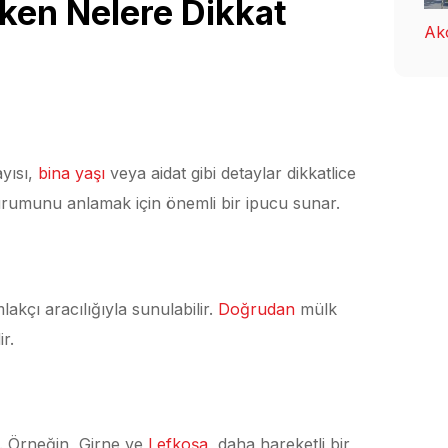
rken Nelere Dikkat
Ak
yısı,
bina yaşı
veya aidat gibi detaylar dikkatlice
durumunu anlamak için önemli bir ipucu sunar.
akçı aracılığıyla sunulabilir.
Doğrudan
mülk
r.
er. Örneğin, Girne ve
Lefkoşa
, daha hareketli bir