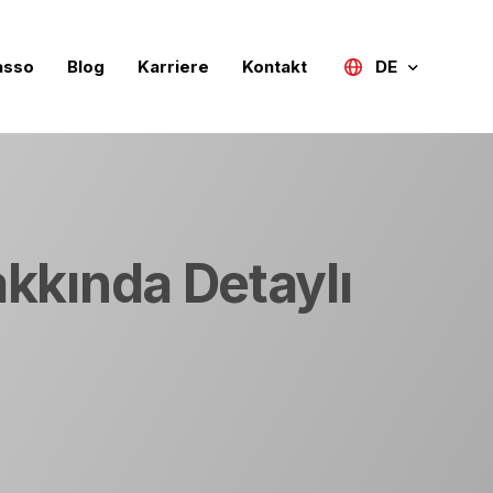
asso
Blog
Karriere
Kontakt
DE
Türkçe
English (UK)
r
Deutsch
akkında Detaylı
Русский