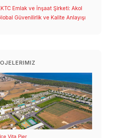
KTC Emlak ve İnşaat Şirketi: Akol
lobal Güvenilirlik ve Kalite Anlayışı
OJELERIMIZ
ce Vita Pier