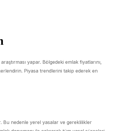
n
raştırması yapar. Bölgedeki emlak fiyatlarını,
eğerlendirin. Piyasa trendlerini takip ederek en
r. Bu nedenle yerel yasalar ve gereklilikler
mlak danışmanı ile çalışarak tüm yasal süreçleri