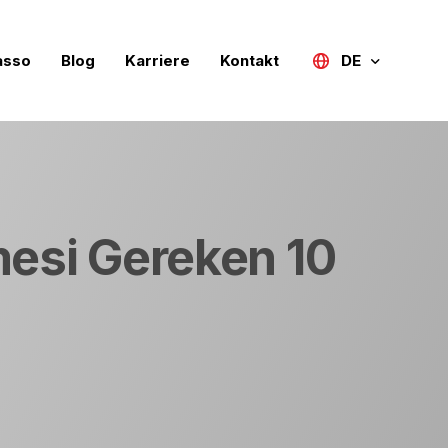
asso
Blog
Karriere
Kontakt
DE
Türkçe
English (UK)
Deutsch
lmesi Gereken 10
Русский