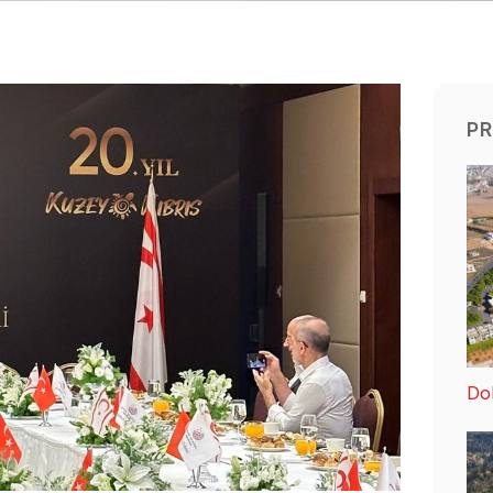
PR
Dol