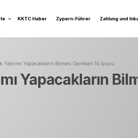
te
KKTC Haber
Zypern-Führer
Zahlung und Ink
Projekte
nde Vertriebsprojekte
k Yatırımı Yapacakların Bilmesi Gereken 10 İpucu
 Werte
chlossene Verkaufsprojekte
rımı Yapacakların Bi
ftige Projekte
mensidentität
rojeler
lien zur Miete