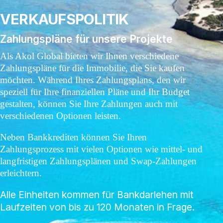
VERKAUFSPOLITIK
Zahlungspläne für unsere Projekte
Als Akol Global bieten wir Ihnen verschiedene
Zahlungspläne für die Immobilie, die Sie kaufen
möchten. Während Ihres Zahlungsplans, den wir
speziell für Ihre finanziellen Pläne und Ihr Budget
gestalten, können Sie Ihre Zahlungen auch mit
verschiedenen Optionen leisten.
Neben Bankkrediten können Sie Ihren
Zahlungsprozess mit vielen Optionen wie mittel- und
langfristigen Zahlungsplänen und Swap-Zahlungen
erleichtern.
Alle Einheiten kommen für Bankdarlehen mit
Laufzeiten von bis zu 120 Monaten in Frage.