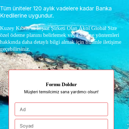
Tüm üniteler 120 aylık vadelere kadar Banka
Kredilerine uygundur.
Kuzey Kıbrıs’ın İnşaat Şirketi Olan Akol Global Size
özel ödeme planını belirlemek veya ödeme yöntemleri
hakkında daha detaylı bilgi almak için bizimle iletişime
geçebilirsiniz.
Formu Doldur
Müşteri temsilcimiz sana yardımcı olsun!