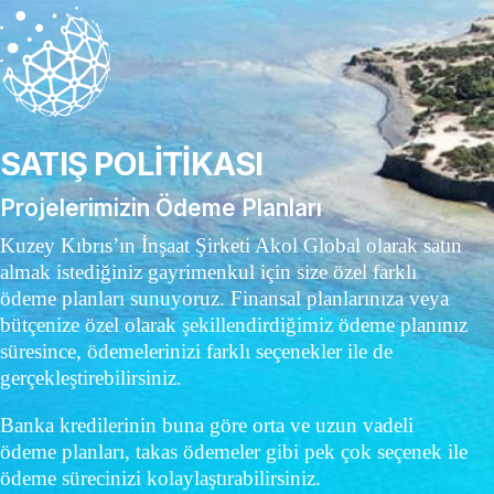
SATIŞ POLİTİKASI
Projelerimizin Ödeme Planları
Kuzey Kıbrıs’ın İnşaat Şirketi Akol Global olarak satın
almak istediğiniz gayrimenkul için size özel farklı
ödeme planları sunuyoruz. Finansal planlarınıza veya
bütçenize özel olarak şekillendirdiğimiz ödeme planınız
süresince, ödemelerinizi farklı seçenekler ile de
gerçekleştirebilirsiniz.
Banka kredilerinin buna göre orta ve uzun vadeli
ödeme planları, takas ödemeler gibi pek çok seçenek ile
ödeme sürecinizi kolaylaştırabilirsiniz.