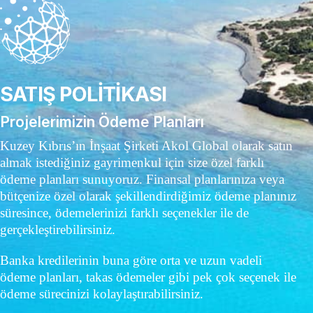
SATIŞ POLİTİKASI
Projelerimizin Ödeme Planları
Kuzey Kıbrıs’ın İnşaat Şirketi Akol Global olarak satın
almak istediğiniz gayrimenkul için size özel farklı
ödeme planları sunuyoruz. Finansal planlarınıza veya
bütçenize özel olarak şekillendirdiğimiz ödeme planınız
süresince, ödemelerinizi farklı seçenekler ile de
gerçekleştirebilirsiniz.
Banka kredilerinin buna göre orta ve uzun vadeli
ödeme planları, takas ödemeler gibi pek çok seçenek ile
ödeme sürecinizi kolaylaştırabilirsiniz.