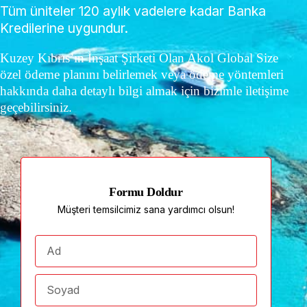
Tüm üniteler 120 aylık vadelere kadar Banka
Kredilerine uygundur.
Kuzey Kıbrıs’ın İnşaat Şirketi Olan Akol Global Size
özel ödeme planını belirlemek veya ödeme yöntemleri
hakkında daha detaylı bilgi almak için bizimle iletişime
geçebilirsiniz.
Formu Doldur
Müşteri temsilcimiz sana yardımcı olsun!