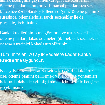
almak istediğiniz gayrimenkul için size özel farklı
ödeme planları sunuyoruz. Finansal planlarınıza veya
bütçenize özel olarak şekillendirdiğimiz ödeme planınız
süresince, ödemelerinizi farklı seçenekler ile de
gerçekleştirebilirsiniz.
Banka kredilerinin buna göre orta ve uzun vadeli
ödeme planları, takas ödemeler gibi pek çok seçenek ile
ödeme sürecinizi kolaylaştırabilirsiniz.
Tüm üniteler 120 aylık vadelere kadar Banka
Kredilerine uygundur.
Kuzey Kıbrıs’ın İnşaat Şirketi Olan Akol Global Size
özel ödeme planını belirlemek veya ödeme yöntemleri
hakkında daha detaylı bilgi almak için bizimle iletişime
geçebilirsiniz.