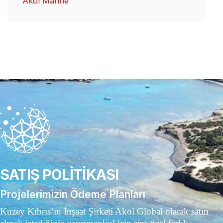
Akol Marine
SATIŞ POLİTİKASI
Projelerimizin Ödeme Planları
Kuzey Kıbrıs’ın İnşaat Şirketi Akol Global olarak satın