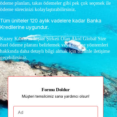
ödeme planları, takas ödemeler gibi pek çok seçenek ile
ödeme sürecinizi kolaylaştırabilirsiniz.
Tüm üniteler 120 aylık vadelere kadar Banka
Kredilerine uygundur.
Kuzey Kıbrıs’ın İnşaat Şirketi Olan Akol Global Size
özel ödeme planını belirlemek veya ödeme yöntemleri
hakkında daha detaylı bilgi almak için bizimle iletişime
geçebilirsiniz.
Formu Doldur
Müşteri temsilcimiz sana yardımcı olsun!