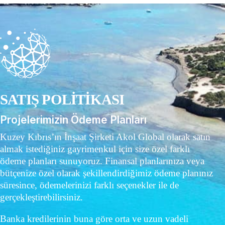
SATIŞ POLİTİKASI
Projelerimizin Ödeme Planları
Kuzey Kıbrıs’ın İnşaat Şirketi Akol Global olarak satın
almak istediğiniz gayrimenkul için size özel farklı
ödeme planları sunuyoruz. Finansal planlarınıza veya
bütçenize özel olarak şekillendirdiğimiz ödeme planınız
süresince, ödemelerinizi farklı seçenekler ile de
gerçekleştirebilirsiniz.
Banka kredilerinin buna göre orta ve uzun vadeli