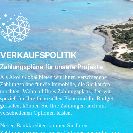
VERKAUFSPOLITIK
Zahlungspläne für unsere Projekte
Als Akol Global bieten wir Ihnen verschiedene
Zahlungspläne für die Immobilie, die Sie kaufen
möchten. Während Ihres Zahlungsplans, den wir
speziell für Ihre finanziellen Pläne und Ihr Budget
gestalten, können Sie Ihre Zahlungen auch mit
verschiedenen Optionen leisten.
Neben Bankkrediten können Sie Ihren
Zahlungsprozess mit vielen Optionen wie mittel- und