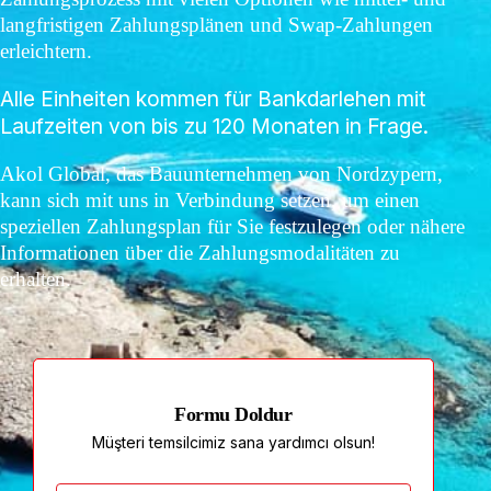
langfristigen Zahlungsplänen und Swap-Zahlungen
erleichtern.
Alle Einheiten kommen für Bankdarlehen mit
Laufzeiten von bis zu 120 Monaten in Frage.
Akol Global, das Bauunternehmen von Nordzypern,
kann sich mit uns in Verbindung setzen, um einen
speziellen Zahlungsplan für Sie festzulegen oder nähere
Informationen über die Zahlungsmodalitäten zu
erhalten.
Formu Doldur
Müşteri temsilcimiz sana yardımcı olsun!