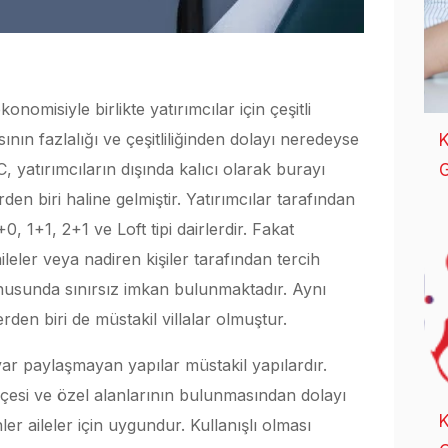
nomisiyle birlikte yatırımcılar için çeşitli
nın fazlalığı ve çeşitliliğinden dolayı neredeyse
K
 yatırımcıların dışında kalıcı olarak burayı
G
rden biri haline gelmiştir. Yatırımcılar tarafından
, 1+1, 2+1 ve Loft tipi dairlerdir. Fakat
eler veya nadiren kişiler tarafından tercih
onusunda sınırsız imkan bulunmaktadır. Aynı
den biri de müstakil villalar olmuştur.
uvar paylaşmayan yapılar müstakil yapılardır.
ahçesi ve özel alanlarının bulunmasından dolayı
K
er aileler için uygundur. Kullanışlı olması