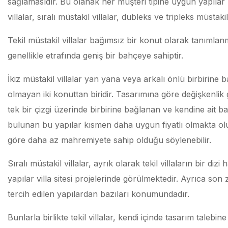
sağlamasıdır. Bu olanak her müşteri tipine uygun yapılar ü
villalar, sıralı müstakil villalar, dubleks ve tripleks müstakil
Tekil müstakil villalar bağımsız bir konut olarak tanımla
genellikle etrafında geniş bir bahçeye sahiptir.
İkiz müstakil villalar yan yana veya arkalı önlü birbirine
olmayan iki konuttan biridir. Tasarımına göre değişkenli
tek bir çizgi üzerinde birbirine bağlanan ve kendine ait 
bulunan bu yapılar kısmen daha uygun fiyatlı olmakta olup
göre daha az mahremiyete sahip olduğu söylenebilir.
Sıralı müstakil villalar, ayrık olarak tekil villaların bir di
yapılar villa sitesi projelerinde görülmektedir. Ayrıca so
tercih edilen yapılardan bazıları konumundadır.
Bunlarla birlikte tekil villalar, kendi içinde tasarım talebi