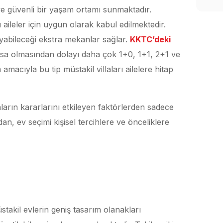
e güvenli bir yaşam ortamı sunmaktadır.
 aileler için uygun olarak kabul edilmektedir.
yabileceği ekstra mekanlar sağlar.
KKTC’deki
ısa olmasından dolayı daha çok 1+0, 1+1, 2+1 ve
amacıyla bu tip müstakil villaları ailelere hitap
arın kararlarını etkileyen faktörlerden sadece
dan, ev seçimi kişisel tercihlere ve önceliklere
üstakil evlerin geniş tasarım olanakları