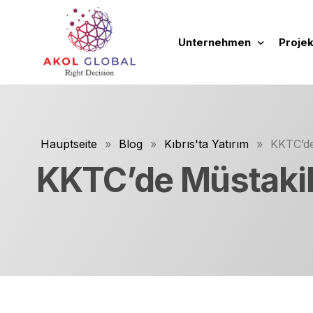
Unternehmen
Projek
über uns
Neue 
Tätigkeitsbereiche
Laufe
Hauptseite
»
Blog
»
Kıbrıs'ta Yatırım
»
KKTC’de
Unsere Grundsätze und
Abges
KKTC’de Müstakil
Unsere Werbefilme
Zukün
Leitfaden zur Unterneh
Tüm P
Immobi