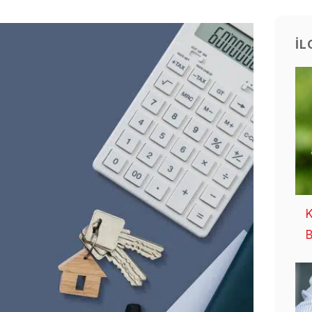
İL
K
B