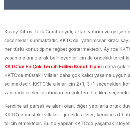
Kuzey Kıbrıs Türk Cumhuriyeti, artan yatırım ve gelişen eko
seçenekler sunmaktadır. KKTC’de, yatırımcılar kiracı sayısı
her türlü konut tipine rağbet göstermektedir. Ayırca KKTC,
yaşama alanı olarak belirleyenler için de öncelikli tercihle
KKTC’de En Çok Tercih Edilen Konut Tipleri
daha çok 1+0
KKTC’de müstakil villalar daha çok kalıcı yaşama uygun ail
edilmektedir. KKTC’de aileler için 2+1, 3+1 seçenekleri k
zamanda aileler tarafından en çok tercih edilen seçenekler
Kendine ait parseli ve alanı olan, diğer yapılarla ortak d
KKTC’de müstakil villaları, genelde aileler, kendine ait b
tercih etmektedir. Bu tip yapılar KKTC’de yaşamak isteyenl