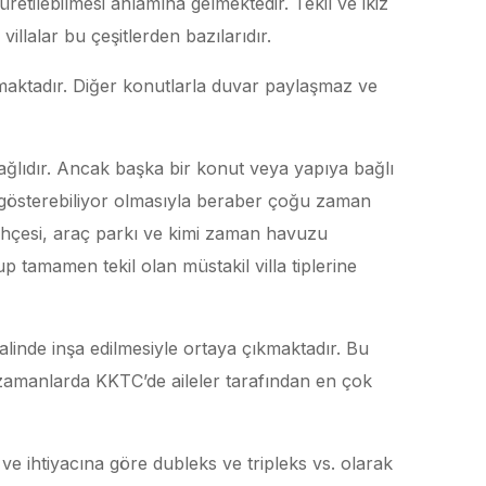
retilebilmesi anlamına gelmektedir. Tekil ve ikiz
 villalar bu çeşitlerden bazılarıdır.
nmaktadır. Diğer konutlarla duvar paylaşmaz ve
 bağlıdır. Ancak başka bir konut veya yapıya bağlı
k gösterebiliyor olmasıyla beraber çoğu zaman
bahçesi, araç parkı ve kimi zaman havuzu
 tamamen tekil olan müstakil villa tiplerine
zi halinde inşa edilmesiyle ortaya çıkmaktadır. Bu
n zamanlarda KKTC’de aileler tarafından en çok
ne ve ihtiyacına göre dubleks ve tripleks vs. olarak