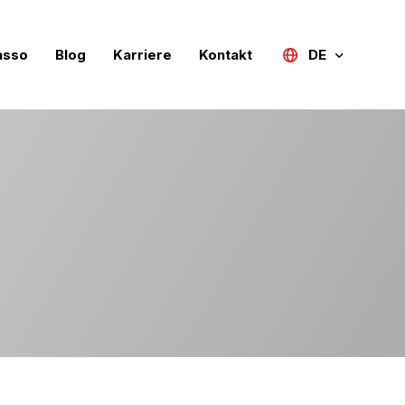
asso
Blog
Karriere
Kontakt
DE
Türkçe
English (UK)
Deutsch
Русский