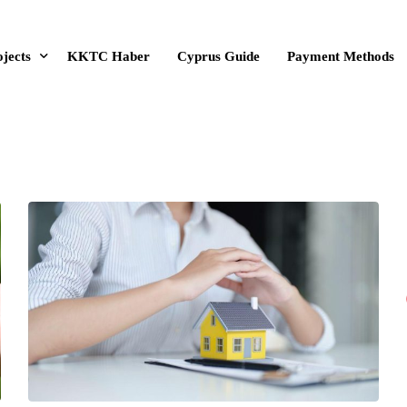
jects
KKTC Haber
Cyprus Guide
Payment Methods
w Projects
going Projects for Sale
les
mpleted Projects
ture Projects
y Manual
 Projects
ntal Properties