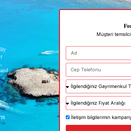
Fo
Müşteri temsilc
lly
ur
,
 and
ths
İletişim bilgilerimin kamp