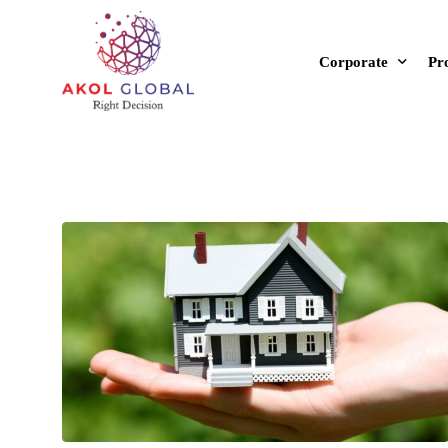
Corporate
Pro
About Us
Ne
Fields of Activity
On
Values and Princip
Co
Our Commercials
Fu
Corporate Identit
All
Re