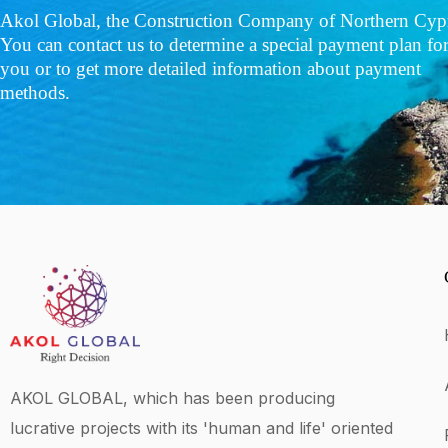
Akol Global, the Construction Company of Northern Cyp
You can contact us to determine a special payment plan fo
you or to get more detailed information about payment
methods.
AKOL GLOBAL, which has been producing
lucrative projects with its 'human and life' oriented