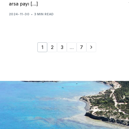
arsa payı […]
2024-11-30
3 MIN READ
1
2
3
…
7