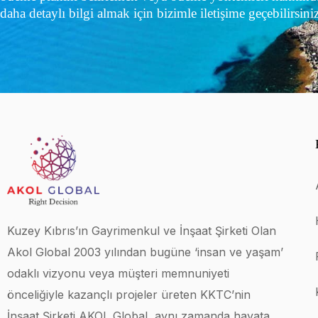
daha detaylı bilgi almak için bizimle iletişime geçebilirsiniz
Kuzey Kıbrıs’ın Gayrimenkul ve İnşaat Şirketi Olan
Akol Global 2003 yılından bugüne ‘insan ve yaşam’
odaklı vizyonu veya müşteri memnuniyeti
önceliğiyle kazançlı projeler üreten KKTC’nin
İnşaat Şirketi AKOL Global, aynı zamanda hayata