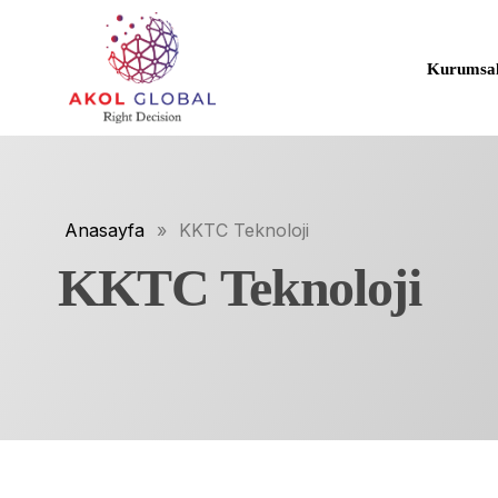
Kurumsa
Hakkımı
Faaliyet 
Anasayfa
»
KKTC Teknoloji
İlke ve D
KKTC Teknoloji
Reklam F
Kurumsal