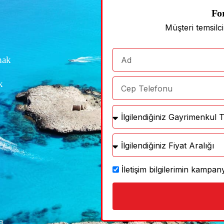
Fo
Müşteri temsilc
mak
k
İletişim bilgilerimin kamp
a