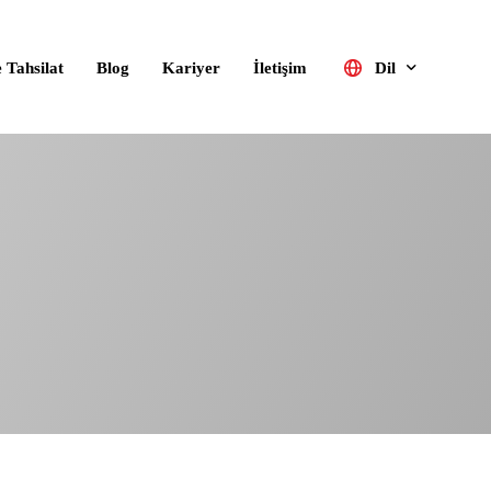
 Tahsilat
Blog
Kariyer
İletişim
Dil
Türkçe
English (UK)
Deutsch
Русский