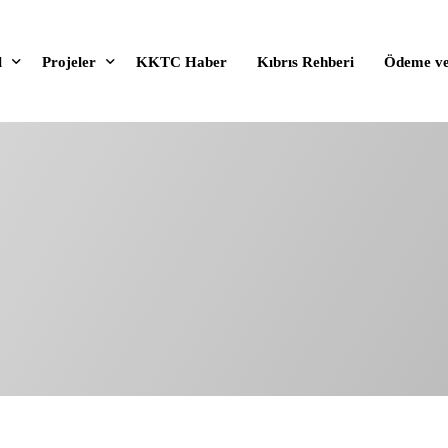
l
Projeler
KKTC Haber
Kıbrıs Rehberi
Ödeme ve
zda
Yeni Projeler
Alanlarımız
Satışı Devam Eden Projeler
eğerlerimiz
Satışı Tamamlanan Projeler
ilmlerimiz
Gelecek Projeler
 Kimlik Kılavuzu
Tüm Projeler
Kiralık Emlaklar