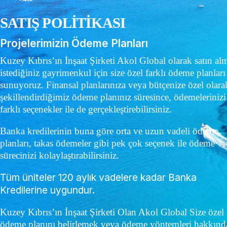
SATIŞ POLİTİKASI
Projelerimizin Ödeme Planları
Kuzey Kıbrıs’ın İnşaat Şirketi Akol Global olarak satın al
istediğiniz gayrimenkul için size özel farklı ödeme planları
sunuyoruz. Finansal planlarınıza veya bütçenize özel olara
şekillendirdiğimiz ödeme planınız süresince, ödemelerinizi
farklı seçenekler ile de gerçekleştirebilirsiniz.
Banka kredilerinin buna göre orta ve uzun vadeli ödeme
planları, takas ödemeler gibi pek çok seçenek ile ödeme
sürecinizi kolaylaştırabilirsiniz.
Tüm üniteler 120 aylık vadelere kadar Banka
Kredilerine uygundur.
Kuzey Kıbrıs’ın İnşaat Şirketi Olan Akol Global Size özel
ödeme planını belirlemek veya ödeme yöntemleri hakkınd