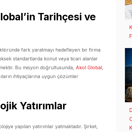
lobal’in Tarihçesi ve
K
F
töründe fark yaratmayı hedefleyen bir firma
üksek standartlarda konut veya ticari alanlar
rmektir. Bu misyon doğrultusunda,
Akol Global
,
ıcıların ihtiyaçlarına uygun çözümler
ojik Yatırımlar
D
O
olojiye yapılan yatırımlar yatmaktadır. Şirket,
K