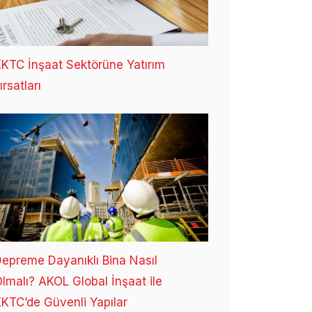
KTC İnşaat Sektörüne Yatırım
ırsatları
epreme Dayanıklı Bina Nasıl
lmalı? AKOL Global İnşaat ile
KTC’de Güvenli Yapılar