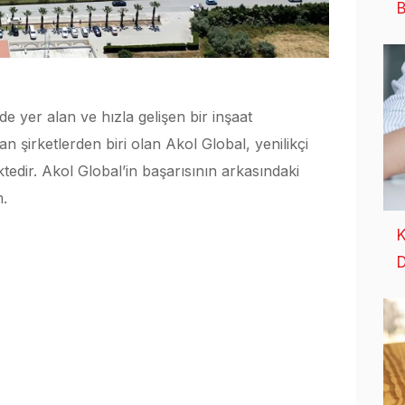
B
 yer alan ve hızla gelişen bir inşaat
n şirketlerden biri olan Akol Global, yenilikçi
ktedir. Akol Global’in başarısının arkasındaki
m.
K
D