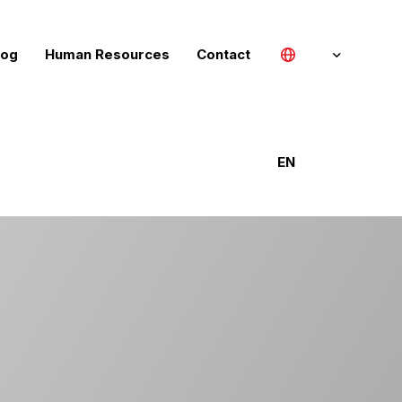
log
Human Resources
Contact
Türkçe
EN
English (UK)
Deutsch
Русский