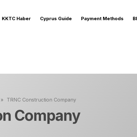
KKTC Haber
Cyprus Guide
Payment Methods
B
s
ects for Sale
rojects
cts
»
TRNC Construction Company
rties
on Company