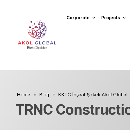
Corporate
Projects
About Us
New Project
Fields of Activity
Ongoing Proj
Values and Principles
Completed P
Our Commercials
Future Proje
Corporate Identity Manual
All Projects
Home
»
Blog
»
KKTC İnşaat Şirketi Akol Global
Rental Prope
TRNC Constructi