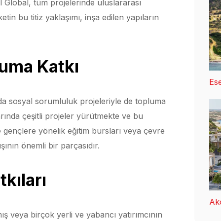
ol Global, tüm projelerinde uluslararası
tin bu titiz yaklaşımı, inşa edilen yapıların
luma Katkı
Ese
nda sosyal sorumluluk projeleriyle de topluma
arında çeşitli projeler yürütmekte ve bu
e gençlere yönelik eğitim bursları veya çevre
şının önemli bir parçasıdır.
kıları
Ak
ş veya birçok yerli ve yabancı yatırımcının