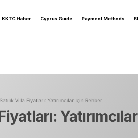
KKTC Haber
Cyprus Guide
Payment Methods
B
s
ects for Sale
rojects
cts
tılık Villa Fiyatları: Yatırımcılar İçin Rehber
rties
Fiyatları: Yatırımcıla