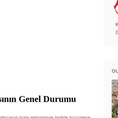
K
G
O
asının Genel Durumu
ktörünün hızla gelişmesiyle birlikte büyümeye