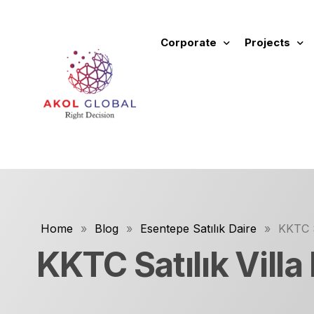
Corporate
Projects
About Us
New Project
Fields of Activity
Ongoing Proj
Values and Principles
Completed P
Our Commercials
Future Proje
Corporate Identity Manual
All Projects
Home
»
Blog
»
Esentepe Satılık Daire
»
KKTC Sa
Rental Prope
KKTC Satılık Villa 