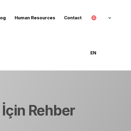
log
Human Resources
Contact
Türkçe
EN
English (UK)
Deutsch
Русский
r İçin Rehber