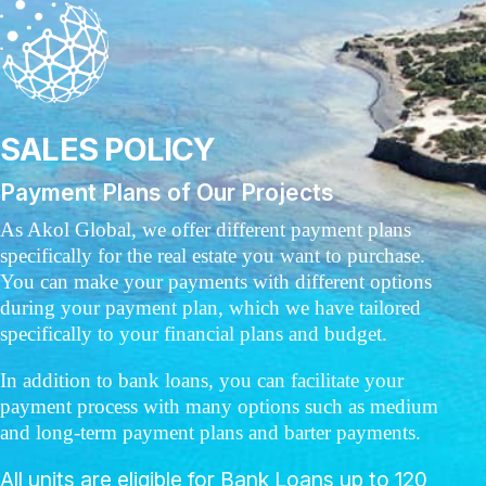
SALES POLICY
Payment Plans of Our Projects
As Akol Global, we offer different payment plans
specifically for the real estate you want to purchase.
You can make your payments with different options
during your payment plan, which we have tailored
specifically to your financial plans and budget.
In addition to bank loans, you can facilitate your
payment process with many options such as medium
and long-term payment plans and barter payments.
All units are eligible for Bank Loans up to 120