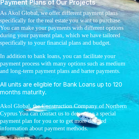
Payment Plans of Our Projects
As Akol Global, we offer different payment plans
specifically for the real estate you want to purchase.
You can make your payments with different options
during your payment plan, which we have tailored
specifically to your financial plans and budget.
In addition to bank loans, you can facilitate your
payment process with many options such as medium
and long-term payment plans and barter payments.
All units are eligible for Bank Loans up to 120
months maturity.
Akol Global, the Construction Company of Northern
Cyprus You can contact us to determine a special
payment plan for you or to get more detailed
information about payment methods.