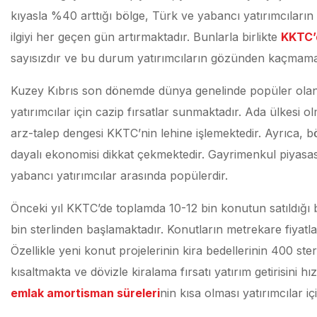
kıyasla %40 arttığı bölge, Türk ve yabancı yatırımcıların i
ilgiyi her geçen gün artırmaktadır. Bunlarla birlikte
KKTC’d
sayısızdır ve bu durum yatırımcıların gözünden kaçmama
Kuzey Kıbrıs son dönemde dünya genelinde popüler olan
yatırımcılar için cazip fırsatlar sunmaktadır. Ada ülkesi o
arz-talep dengesi KKTC’nin lehine işlemektedir. Ayrıca, 
dayalı ekonomisi dikkat çekmektedir. Gayrimenkul piyasası
yabancı yatırımcılar arasında popülerdir.
Önceki yıl KKTC’de toplamda 10-12 bin konutun satıldığı b
bin sterlinden başlamaktadır. Konutların metrekare fiyatlar
Özellikle yeni konut projelerinin kira bedellerinin 400 s
kısaltmakta ve dövizle kiralama fırsatı yatırım getirisini h
emlak amortisman süreleri
nin kısa olması yatırımcılar iç