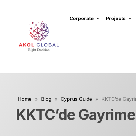
Corporate
Projects
About Us
New Project
Fields of Activity
Ongoing Proj
Values and Principles
Completed P
Our Commercials
Future Proje
Corporate Identity Manual
All Projects
Home
»
Blog
»
Cyprus Guide
»
KKTC’de Gayri
Rental Prope
KKTC’de Gayrimen