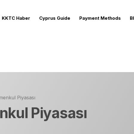
KKTC Haber
Cyprus Guide
Payment Methods
B
s
ects for Sale
rojects
cts
menkul Piyasası
rties
kul Piyasası