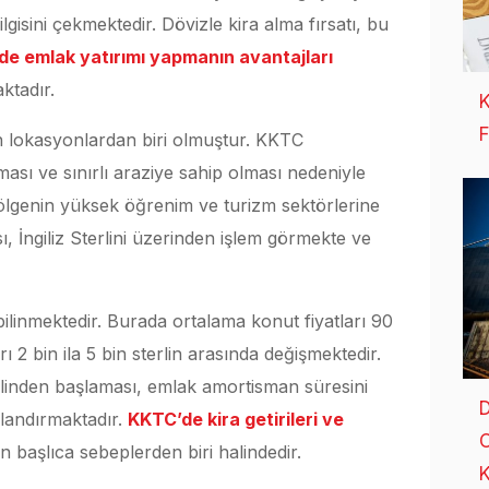
lgisini çekmektedir. Dövizle kira alma fırsatı, bu
e emlak yatırımı yapmanın avantajları
ktadır.
K
F
 lokasyonlardan biri olmuştur. KKTC
lması ve sınırlı araziye sahip olması nedeniyle
bölgenin yüksek öğrenim ve turizm sektörlerine
, İngiliz Sterlini üzerinden işlem görmekte ve
ilinmektedir. Burada ortalama konut fiyatları 90
ı 2 bin ila 5 bin sterlin arasında değişmektedir.
terlinden başlaması, emlak amortisman süresini
D
ızlandırmaktadır.
KKTC’de kira getirileri ve
O
in başlıca sebeplerden biri halindedir.
K