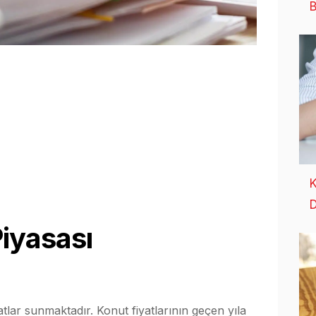
B
K
D
iyasası
satlar sunmaktadır. Konut fiyatlarının geçen yıla