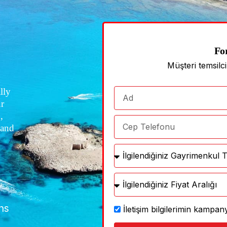
Fo
Müşteri temsilc
lly
ur
,
 and
ths
İletişim bilgilerimin kamp