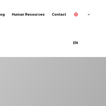
log
Human Resources
Contact
Türkçe
EN
English (UK)
Deutsch
Русский