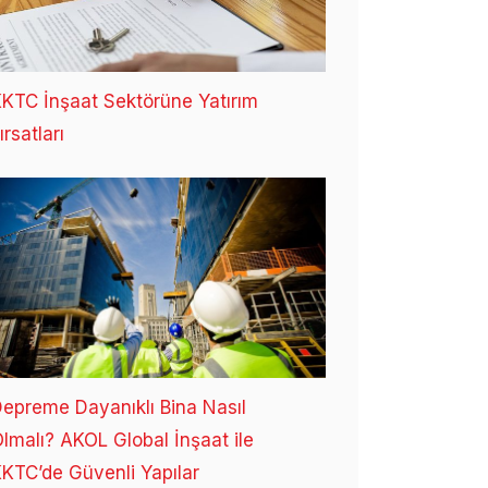
KTC İnşaat Sektörüne Yatırım
ırsatları
epreme Dayanıklı Bina Nasıl
lmalı? AKOL Global İnşaat ile
KTC’de Güvenli Yapılar