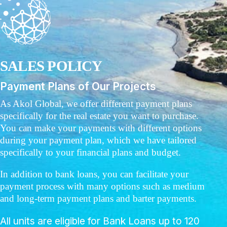
SALES POLICY
Payment Plans of Our Projects
As Akol Global, we offer different payment plans
specifically for the real estate you want to purchase.
You can make your payments with different options
during your payment plan, which we have tailored
specifically to your financial plans and budget.
In addition to bank loans, you can facilitate your
payment process with many options such as medium
and long-term payment plans and barter payments.
All units are eligible for Bank Loans up to 120